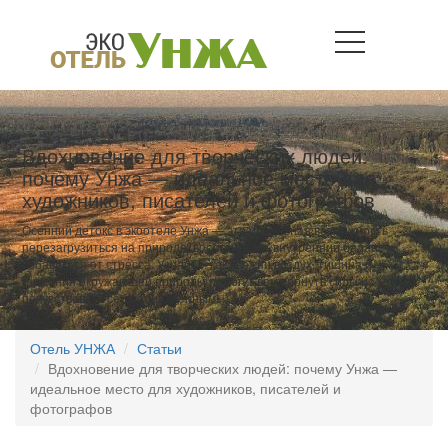
Вдохновение для творческих людей:
почему Унжа — идеальное место для
художников, писателей и фотографов
Осенний детокс в экоотеле Унжа — это идеальная возможность
перезагрузиться на природе, восстановить внутренний баланс и
избавиться от стресса. Узнайте, как свежий воздух, тишина и
гармония окружающей природы помогут вам вернуть силы и
почувствовать себя обновленным!
Отель УНЖА
Статьи
Вдохновение для творческих людей: почему Унжа —
идеальное место для художников, писателей и
фотографов