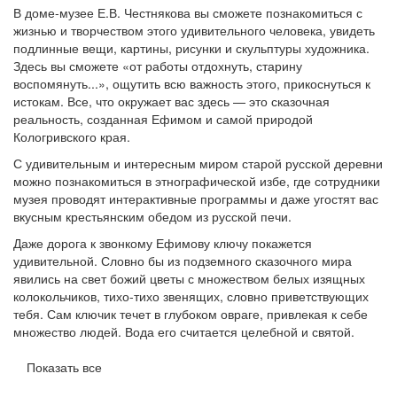
В доме-музее Е.В. Честнякова вы сможете познакомиться с
жизнью и творчеством этого удивительного человека, увидеть
подлинные вещи, картины, рисунки и скульптуры художника.
Здесь вы сможете «от работы отдохнуть, старину
воспомянуть...», ощутить всю важность этого, прикоснуться к
истокам. Все, что окружает вас здесь — это сказочная
реальность, созданная Ефимом и самой природой
Кологривского края.
С удивительным и интересным миром старой русской деревни
можно познакомиться в этнографической избе, где сотрудники
музея проводят интерактивные программы и даже угостят вас
вкусным крестьянским обедом из русской печи.
Даже дорога к звонкому Ефимову ключу покажется
удивительной. Словно бы из подземного сказочного мира
явились на свет божий цветы с множеством белых изящных
колокольчиков, тихо-тихо звенящих, словно приветствующих
тебя. Сам ключик течет в глубоком овраге, привлекая к себе
множество людей. Вода его считается целебной и святой.
Показать все