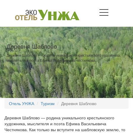
Деревня Шаблово
Деревня Шаблово — родина уникального крестьянского художника,
мыслителя и поэта Ефима Васильевича Честнякова.
Отель УНЖА
Туризм
Деревня Шаблово
Деревня Шаблово — родина уникального крестьянского
художника, мыслителя и поэта Ефима Васильевича
Честнякова. Как только вы вступите на шабловскую землю, то