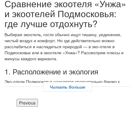
Сравнение экоотеля «Унжа»
и экоотелей Подмосковья:
где лучше отдохнуть?
Выбирая экоотель, гости обычно ищут тишину, уединение,
чистый воздух и комфорт. Но где действительно можно
расслабиться и насладиться природой — в эко-отеле в
Подмосковье или в экоотеле «Унжа»? Рассмотрим плюсы и
минусы каждого варианта.
1. Расположение и экология
Эко-отели Подмосковья находятся сравнительно близко к
Читать больше
столице, что делает их удобными для коротких поездок.
Однако высокая плотность населения в регионе,
транспортные магистрали и близость к мегаполису
Previous
сказываются на чистоте воздуха и уровне шума. Даже отели в
лесу часто расположены недалеко от трасс и населённых
пунктов, что не всегда даёт желаемый эффект уединения.
Экоотель «Унжа» находится в Костромской области, в
экологически чистом Кологривском районе, где нет