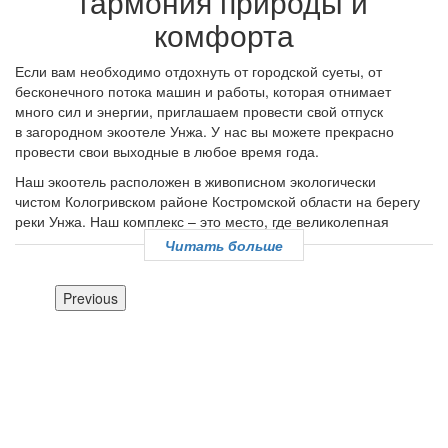
гармония природы и
комфорта
Если вам необходимо отдохнуть от городской суеты, от
бесконечного потока машин и работы, которая отнимает
много сил и энергии, приглашаем провести свой отпуск
в загородном экоотеле Унжа. У нас вы можете прекрасно
провести свои выходные в любое время года.
Наш экоотель расположен в живописном экологически
чистом Кологривском районе Костромской области на берегу
реки Унжа. Наш комплекс – это место, где великолепная
природа и свежий воздух сочетаются с максимальным
Читать больше
комфортом. Это место, где хочется уединиться, где каждый
почувствует себя счастливым. Здесь можно восстановить свой
Previous
эмоциональный потенциал, прекрасно провести время,
насладиться зеленью лугов, шелестом листвы, плавным
течением реки Унжи, роскошными сказочными зимними
пейзажами. Здесь тепло, уютно и комфортно.
Наш номерной фонд
В нашем отеле созданы все условия для комфортного отдыха.